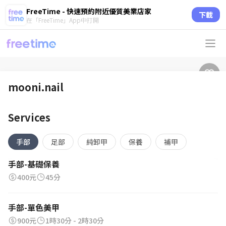
FreeTime - 快速預約附近優質美業店家
下載
在「FreeTime」App中打開
mooni.nail
Services
手部
足部
純卸甲
保養
補甲
手部-基礎保養
400元
45分
手部-單色美甲
900元
1時30分 - 2時30分