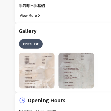
手卸甲+手基礎
View More
Gallery
Price List
Opening Hours
Monday
11:30 - 20:30