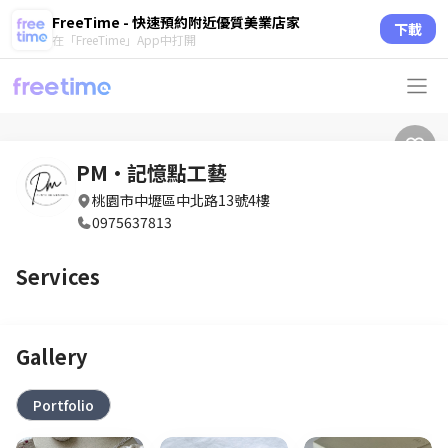
FreeTime - 快速預約附近優質美業店家
下載
在「FreeTime」App中打開
PM•記憶點工藝
桃園市中壢區中北路13號4樓
0975637813
Services
Gallery
Portfolio