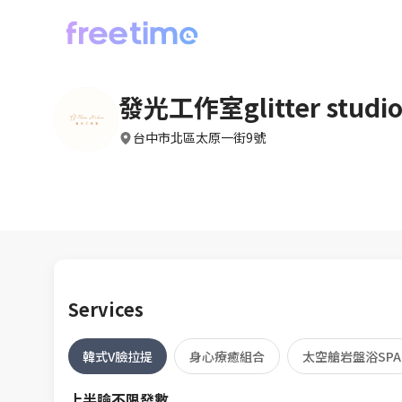
發光工作室glitter studi
台中市北區太原一街9號
Services
韓式V臉拉提
身心療癒組合
太空艙岩盤浴SPA
上半臉不限發數