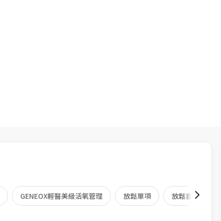
o
GENEOX輕醫美級活氧管理
放鬆單項
放鬆套餐