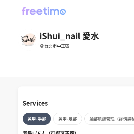
iShui_nail 愛水
台北市中正區
Services
美甲-手部
美甲-足部
臉部肌膚管理（詳情請
我是I / E人（可選可不選）