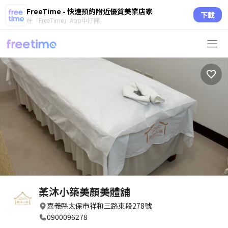
FreeTime - 快速預約附近優質美業店家
下載
在「FreeTime」App中打開
葇沐小築美顏美體舖
嘉義縣太保市祥和三路東段278號
0900096278