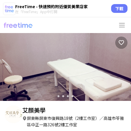
FreeTime - 快速預約附近優質美業店家
下載
在「FreeTime」App中打開
circle
circle
circle
circle
艾顏美學
屏東縣屏東市復興路18號（2樓工作室）／高雄市苓雅
區中正一路326號2樓工作室