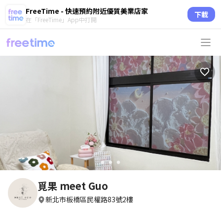
FreeTime - 快速預約附近優質美業店家
下載
在「FreeTime」App中打開
circle
circle
circle
覓果 meet Guo
新北市板橋區民權路83號2樓