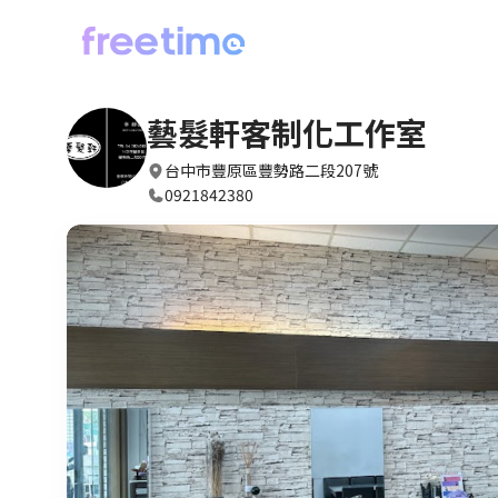
藝髮軒客制化工作室
台中市豐原區豐勢路二段207號
0921842380