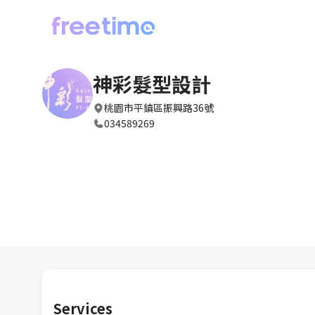
神彩髮型設計
桃園市平鎮區振興路36號
034589269
Services