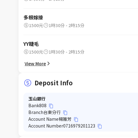
多根嫁接
1500元
1時30分 - 2時15分
YY睫毛
1500元
1時30分 - 2時15分
View More
Deposit Info
玉山銀行
Bank
808
content_copy
Branch
台東分行
content_copy
Account Name
楊雅芳
content_copy
Account Number
0716979201123
content_copy