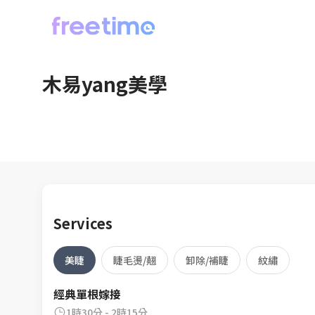
木易yang美學
Services
美睫
睫毛燙/翹
卸除/補睫
紋繡
經典單根嫁接
1時30分 - 2時15分