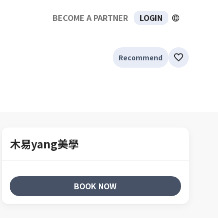
BECOME A PARTNER
LOGIN
Recommend
木易yang美學
BOOK NOW