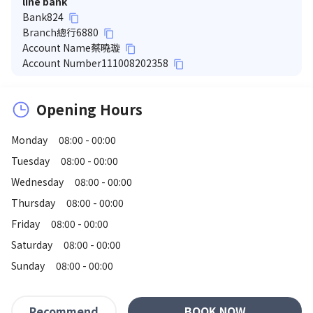
line bank
Bank
824
content_copy
Branch
總行6880
content_copy
Account Name
蔡曉璇
content_copy
Account Number
111008202358
content_copy
Opening Hours
Monday
08:00 - 00:00
Tuesday
08:00 - 00:00
Wednesday
08:00 - 00:00
Thursday
08:00 - 00:00
Friday
08:00 - 00:00
Saturday
08:00 - 00:00
Sunday
08:00 - 00:00
BOOK NOW
Recommend