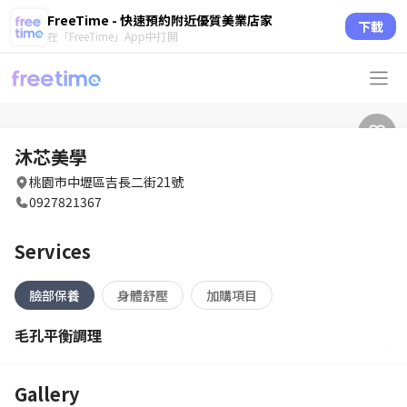
FreeTime - 快速預約附近優質美業店家
下載
在「FreeTime」App中打開
沐芯美學
桃園市中壢區吉長二街21號
0927821367
Services
臉部保養
身體舒壓
加購項目
毛孔平衡調理
Gallery