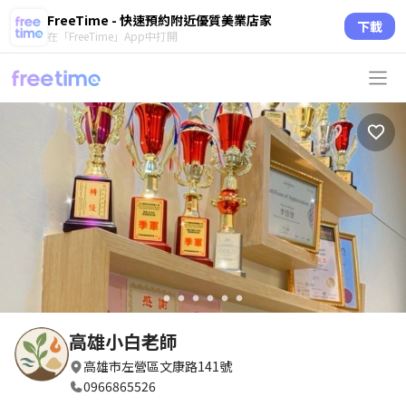
FreeTime - 快速預約附近優質美業店家
下載
在「FreeTime」App中打開
circle
circle
circle
circle
circle
circle
高雄小白老師
高雄市左營區文康路141號
0966865526