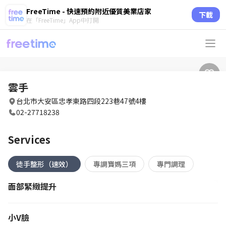
FreeTime - 快速預約附近優質美業店家
下載
在「FreeTime」App中打開
雲手
台北市大安區忠孝東路四段223巷47號4樓
02-27718238
Services
徒手整形（速效）
專調寶媽三項
專門調理
面部緊緻提升
小V臉