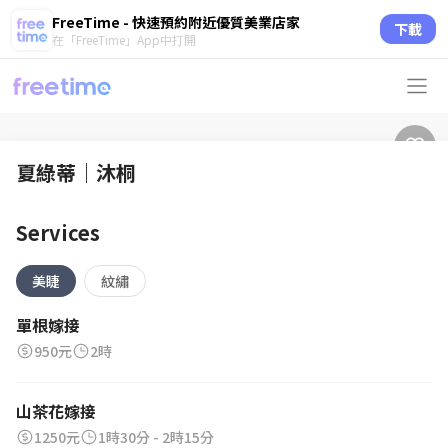
FreeTime - 快速預約附近優質美業店家
下載
在「FreeTime」App中打開
夏綠蒂｜沐桐
Services
美睫
紋繡
單根嫁接
950元
2時
山茶花嫁接
1250元
1時30分 - 2時15分