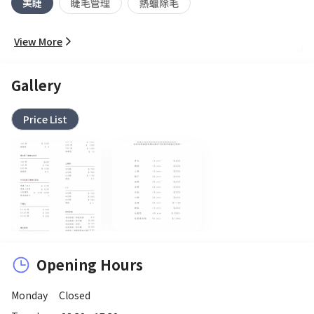
美睫
睫毛管理
熱蠟除毛
View More
Gallery
Price List
Opening Hours
Monday
Closed