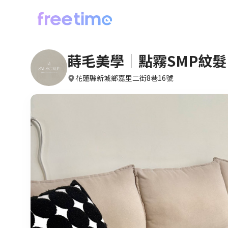
蒔毛美學｜點霧SMP紋髮 
花蓮縣新城鄉嘉里二街8巷16號