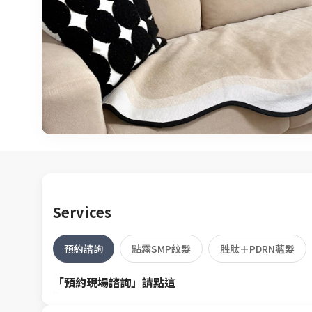
Services
預約諮詢
點霧SMP紋髮
胜肽＋PDRN蘊髮
「預約現場諮詢」請點這