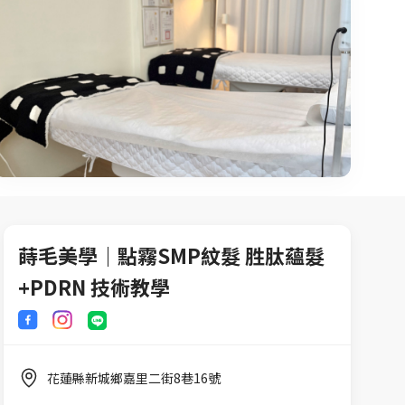
蒔毛美學｜點霧SMP紋髮 胜肽蘊髮
+PDRN 技術教學
花蓮縣新城鄉嘉里二街8巷16號