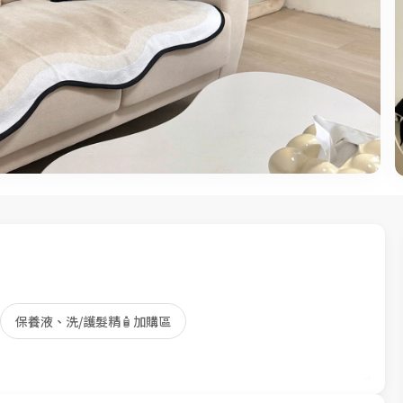
保養液、洗/護髮精🧴加購區