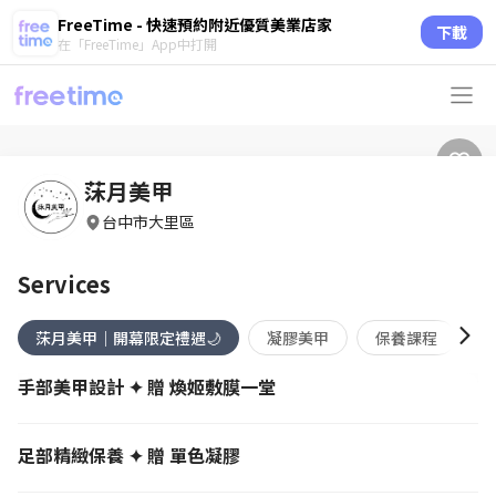
FreeTime - 快速預約附近優質美業店家
下載
在「FreeTime」App中打開
莯月美甲
台中市大里區
Services
莯月美甲｜開幕限定禮遇🌙
凝膠美甲
保養課程
手部美甲設計 ✦ 贈 煥姬敷膜一堂
足部精緻保養 ✦ 贈 單色凝膠