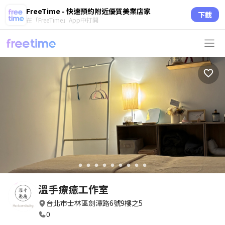
FreeTime - 快速預約附近優質美業店家
下載
在「FreeTime」App中打開
circle
circle
circle
circle
circle
circle
circle
circle
circle
溫手療癒工作室
台北市士林區劍潭路6號9樓之5
0