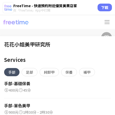
FreeTime - 快速預約附近優質美業店家
下載
在「FreeTime」App中打開
花花小姐美甲研究所
Services
手部
足部
純卸甲
保養
補甲
手部-基礎保養
400元
45分
手部-單色美甲
900元
1時30分 - 2時30分