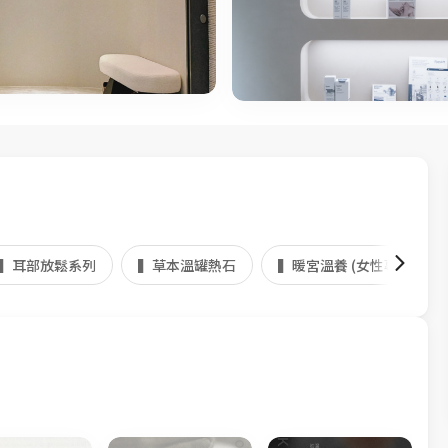
▍耳部放鬆系列
▍草本溫罐熱石
▍暖宮溫養 (女性專屬）