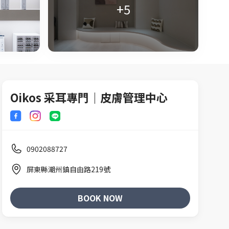
+5
Oikos 采耳專門｜皮膚管理中心
▍皮膚管理系列
▍單項儀式
▍特殊處理
▍兒童系
0902088727
屏東縣潮州鎮自由路219號
BOOK NOW