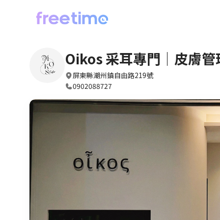
Oikos 采耳專門｜皮膚
屏東縣潮州鎮自由路219號
0902088727