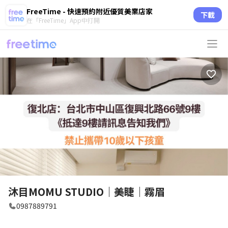
FreeTime - 快速預約附近優質美業店家
下載
在「FreeTime」App中打開
沐目MOMU STUDIO｜美睫｜霧眉
0987889791