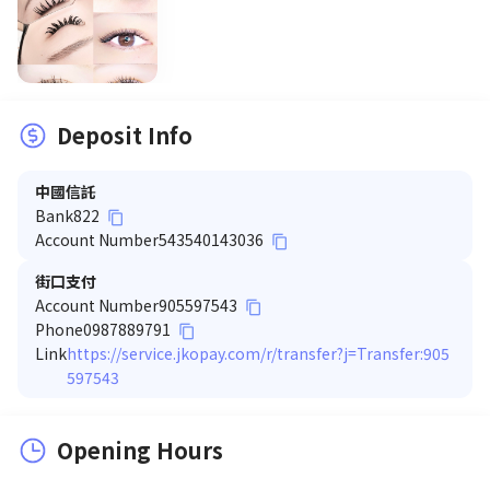
Deposit Info
中國信託
Bank
822
content_copy
Account Number
543540143036
content_copy
街口支付
Account Number
905597543
content_copy
Phone
0987889791
content_copy
Link
https://service.jkopay.com/r/transfer?j=Transfer:905
597543
Opening Hours