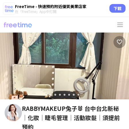
FreeTime - 快速預約附近優質美業店家
下載
在「FreeTime」App中打開
circle
circle
circle
circle
circle
circle
circle
RABBYMAKEUP兔子🐰 台中台北新秘
｜化妝｜睫毛管理｜活動妝髮｜須提前
預約