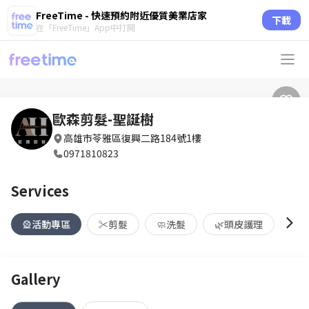
FreeTime - 快速預約附近優質美業店家
下載
在「FreeTime」App中打開
歐森剪髮-聖誕樹
高雄市苓雅區復興二路184號1樓
0971810823
Services
🎡活動專區
✂️剪髮
🧼洗髮
🌿頭皮護理
🧴
Gallery