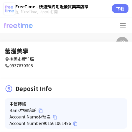
FreeTime - 快速預約附近優質美業店家
下載
在「FreeTime」App中打開
蕾瀅美學
桃園市蘆竹區
0937670308
Deposit Info
中信轉帳
Bank
中國信託
content_copy
Account Name
林玟君
content_copy
Account Number
901561061496
content_copy