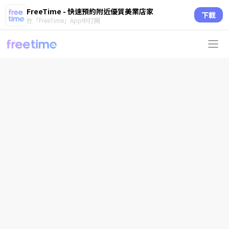
FreeTime - 快速預約附近優質美業店家
下載
在「FreeTime」App中打開