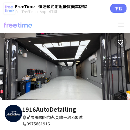
FreeTime - 快速預約附近優質美業店家
下載
在「FreeTime」App中打開
1916AutoDetailing
苗栗縣頭份市永貞路一段330號
0975861916