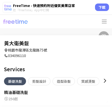
FreeTime - 快速預約附近優質美業店家
下載
在「FreeTime」App中打開
黃大衛美髮
桃園市龍潭區北龍路75號
034096110
Services
基礎洗髮
剪髮設計
造型染髮
質感燙髮
頭
精油基礎洗髮
250起