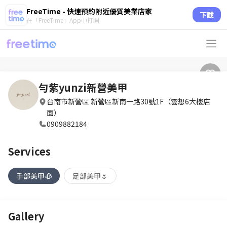
FreeTime - 快速預約附近優質美業店家
下載
在「FreeTime」App中打開
勻紫yunzi新營美甲
台南市新營區 新營區新南一路30號1F（雲想6大樓店
面）
0909882184
Services
手部美甲🥀
足部美甲🌷
Gallery