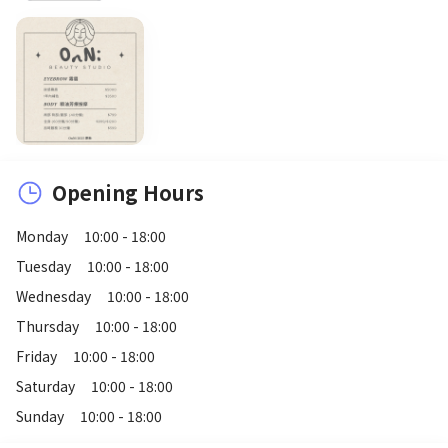
Opening Hours
Monday
10:00 - 18:00
Tuesday
10:00 - 18:00
Wednesday
10:00 - 18:00
Thursday
10:00 - 18:00
Friday
10:00 - 18:00
Saturday
10:00 - 18:00
Sunday
10:00 - 18:00