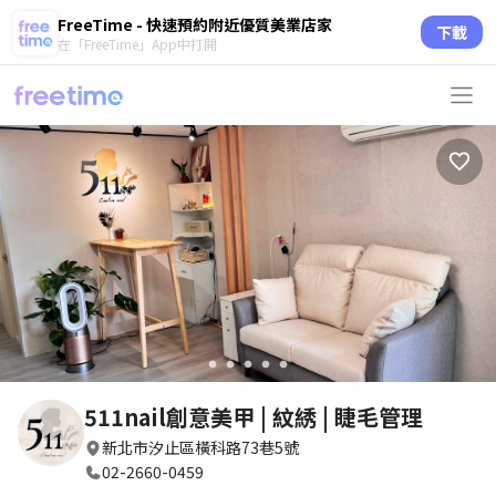
FreeTime - 快速預約附近優質美業店家
下載
在「FreeTime」App中打開
circle
circle
circle
circle
circle
511nail創意美甲 | 紋綉 | 睫毛管理
新北市汐止區橫科路73巷5號
02-2660-0459