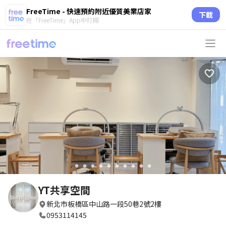
FreeTime - 快速預約附近優質美業店家
下載
在「FreeTime」App中打開
circle
circle
circle
circle
circle
circle
circle
circle
circle
circle
YT共享空間
新北市板橋區中山路一段50巷2號2樓
0953114145