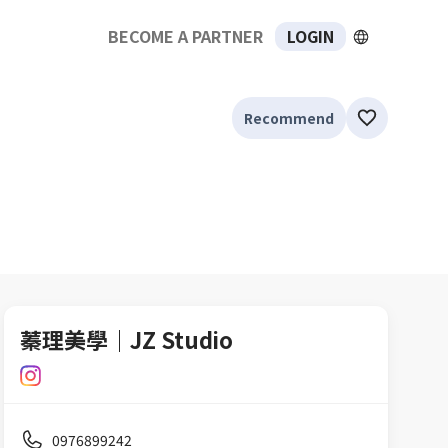
BECOME A PARTNER
LOGIN
Recommend
蓁理美學｜JZ Studio
0976899242