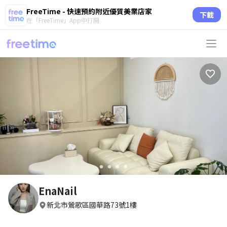
FreeTime - 快速預約附近優質美業店家
下載
在「FreeTime」App中打開
circle
circle
circle
circle
EnaNail
新北市鶯歌區國華路73號1樓