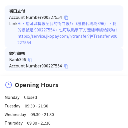
街口支付
Account Number
900227554
content_copy
Link
Hi，您可以轉帳至我的街口帳戶（機構代碼為396），我
的帳號是 900227554，也可以點擊下方連結轉帳給我呦！
https://service.jkopay.com/r/transfer?j=Transfer:900
227554
銀行轉帳
Bank
396
content_copy
Account Number
900227554
content_copy
Opening Hours
Monday
Closed
Tuesday
09:30 - 21:30
Wednesday
09:30 - 21:30
Thursday
09:30 - 21:30