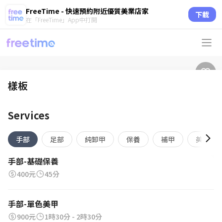
FreeTime - 快速預約附近優質美業店家
下載
在「FreeTime」App中打開
樣板
Services
手部
足部
純卸甲
保養
補甲
美睫
手部-基礎保養
400元
45分
手部-單色美甲
900元
1時30分 - 2時30分