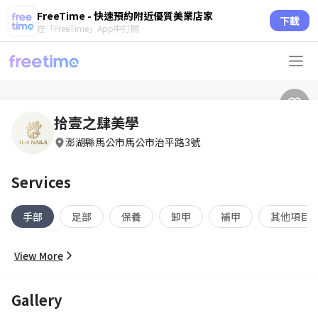
FreeTime - 快速預約附近優質美業店家
下載
在「FreeTime」App中打開
拾壹之肆美學
澎湖縣馬公市馬公市治平路3號
Services
手部
足部
保養
卸甲
補甲
其他項目
View More
Gallery