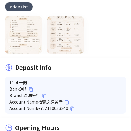
Price List
Deposit Info
11-4 一銀
Bank
007
content_copy
Branch
澎湖分行
content_copy
Account Name
拾壹之肆美學
content_copy
Account Number
82110033240
content_copy
Opening Hours