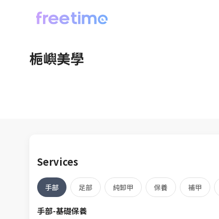
梔嶼美學
Services
手部
足部
純卸甲
保養
補甲
手部-基礎保養