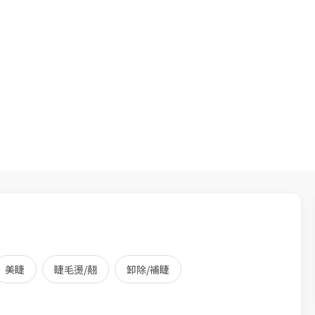
美睫
睫毛燙/翹
卸除/補睫