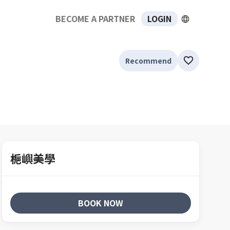
BECOME A PARTNER
LOGIN
Recommend
梔嶼美學
BOOK NOW