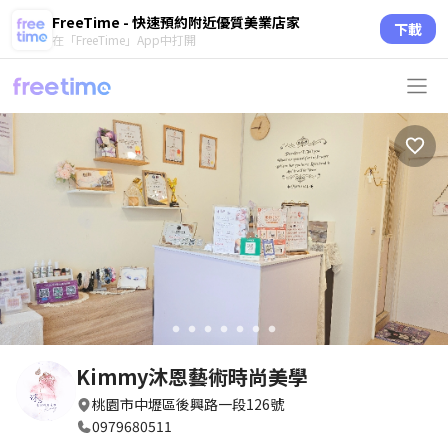
FreeTime - 快速預約附近優質美業店家
下載
在「FreeTime」App中打開
circle
circle
circle
circle
circle
circle
circle
Kimmy沐恩藝術時尚美學
桃園市中壢區後興路一段126號
0979680511